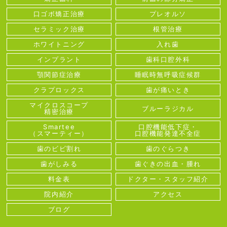
口ゴボ矯正治療
プレオルソ
セラミック治療
根管治療
ホワイトニング
入れ歯
インプラント
歯科口腔外科
顎関節症治療
睡眠時無呼吸症候群
クラプロックス
歯が痛いとき
マイクロスコープ
ブルーラジカル
精密治療
Smartee
口腔機能低下症・
（スマーティー）
口腔機能発達不全症
歯のビビ割れ
歯のぐらつき
歯がしみる
歯ぐきの出血・腫れ
料金表
ドクター・スタッフ紹介
院内紹介
アクセス
ブログ