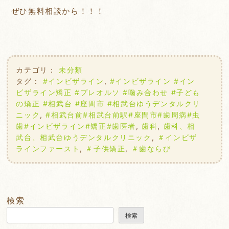
ぜひ無料相談から！！！
カテゴリ：
未分類
タグ：
#インビザライン
,
#インビザライン #イン
ビザライン矯正 #プレオルソ #噛み合わせ #子ども
の矯正 #相武台 #座間市 #相武台ゆうデンタルクリ
ニック
,
#相武台前#相武台前駅#座間市#歯周病#虫
歯#インビザライン#矯正#歯医者
,
歯科
,
歯科、相
武台、相武台ゆうデンタルクリニック
,
＃インビザ
ラインファースト
,
＃子供矯正
,
＃歯ならび
検索
検索