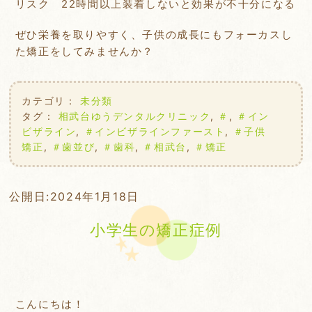
リスク 22時間以上装着しないと効果が不十分になる
ぜひ栄養を取りやすく、子供の成長にもフォーカスし
た矯正をしてみませんか？
カテゴリ：
未分類
タグ：
相武台ゆうデンタルクリニック
,
＃
,
＃イン
ビザライン
,
＃インビザラインファースト
,
＃子供
矯正
,
＃歯並び
,
＃歯科
,
＃相武台
,
＃矯正
公開日:
2024年1月18日
小学生の矯正症例
こんにちは！