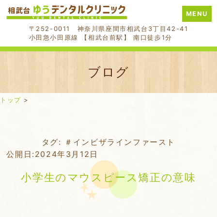
MENU
〒252-0011 神奈川県座間市相武台3丁目42-41
小田急小田原線 【相武台前駅】 南口徒歩1分
ブログ
トップ
>
Skip
タグ:
＃インビザラインファースト
to
公開日:
2024年3月12日
content
小学生のマウスピース矯正の意味