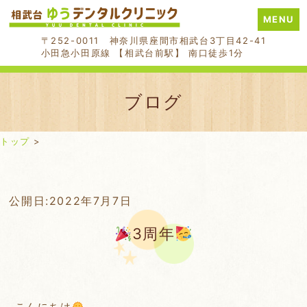
MENU
〒252-0011 神奈川県座間市相武台3丁目42-41
小田急小田原線 【相武台前駅】 南口徒歩1分
ブログ
トップ
>
Skip
公開日:
2022年7月7日
to
3周年
content
こんにちは