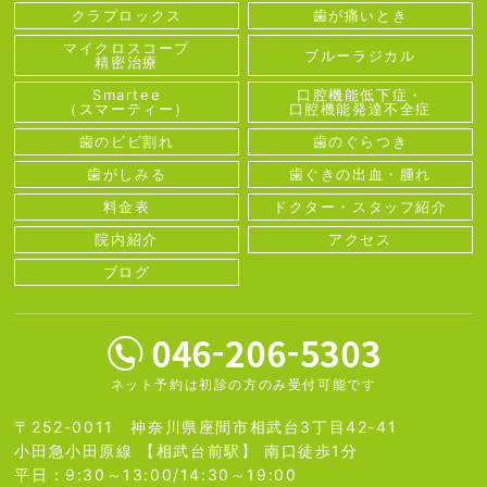
クラプロックス
歯が痛いとき
マイクロスコープ
ブルーラジカル
精密治療
Smartee
口腔機能低下症・
（スマーティー）
口腔機能発達不全症
歯のビビ割れ
歯のぐらつき
歯がしみる
歯ぐきの出血・腫れ
料金表
ドクター・スタッフ紹介
院内紹介
アクセス
ブログ
ネット予約は初診の方のみ受付可能です
〒252-0011 神奈川県座間市相武台3丁目42-41
小田急小田原線 【相武台前駅】 南口徒歩1分
平日：9:30～13:00/14:30～19:00