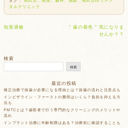
タグ：
相武台、開業、歯科、感謝、相武台ゆうデン
タルクリニック
投
知覚過敏
” 歯の着色 ” 気になりま
稿
せんか？？
ナ
ビ
ゲ
検索
ー
検索
シ
ョ
最近の投稿
ン
矯正治療で抜歯が必要になる理由とは？抜歯の流れと注意点も
インビザライン・ファーストの費用はいくら？負担を抑える方
法も
PMTCとは？歯医者で行う専門的なクリーニングのメリットや
流れ
インプラント治療に年齢制限はある？治療前に確認することも