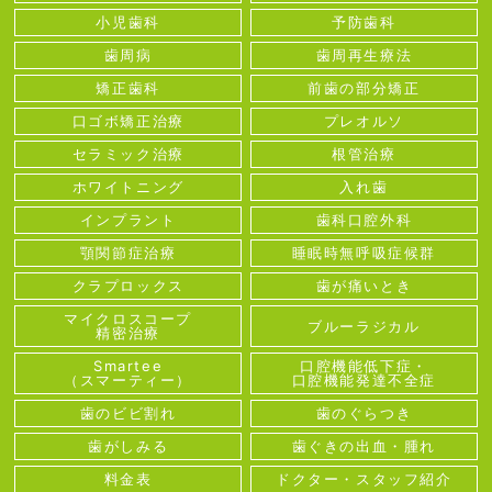
小児歯科
予防歯科
歯周病
歯周再生療法
矯正歯科
前歯の部分矯正
口ゴボ矯正治療
プレオルソ
セラミック治療
根管治療
ホワイトニング
入れ歯
インプラント
歯科口腔外科
顎関節症治療
睡眠時無呼吸症候群
クラプロックス
歯が痛いとき
マイクロスコープ
ブルーラジカル
精密治療
Smartee
口腔機能低下症・
（スマーティー）
口腔機能発達不全症
歯のビビ割れ
歯のぐらつき
歯がしみる
歯ぐきの出血・腫れ
料金表
ドクター・スタッフ紹介