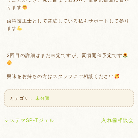
ります
歯科技工士として常駐している私もサポートして参り
ます
2回目の詳細はまだ未定ですが、夏頃開催予定です
興味をお持ちの方はスタッフにご相談ください
カテゴリ：
未分類
投
システマSP-Tジェル
入れ歯相談会
稿
ナ