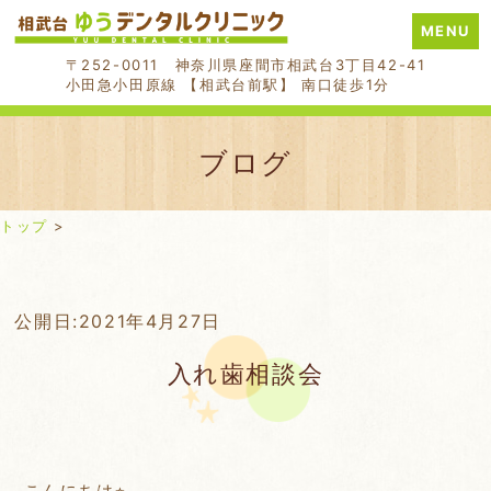
MENU
〒252-0011 神奈川県座間市相武台3丁目42-41
小田急小田原線 【相武台前駅】 南口徒歩1分
ブログ
トップ
>
Skip
公開日:
2021年4月27日
to
入れ歯相談会
content
こんにちは⭐︎