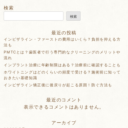
ビ
検索
ゲ
検索
ー
シ
最近の投稿
ョ
インビザライン・ファーストの費用はいくら？負担を抑える方
ン
法も
PMTCとは？歯医者で行う専門的なクリーニングのメリットや
流れ
インプラント治療に年齢制限はある？治療前に確認することも
ホワイトニングはどのくらいの頻度で受ける？施術前に知って
おきたい基礎知識
インビザライン矯正後に後戻りが起こる原因！防ぐ方法も
最近のコメント
表示できるコメントはありません。
アーカイブ