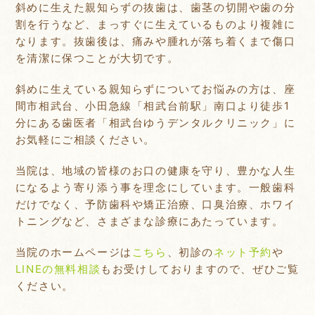
斜めに生えた親知らずの抜歯は、歯茎の切開や歯の分
割を行うなど、まっすぐに生えているものより複雑に
なります。抜歯後は、痛みや腫れが落ち着くまで傷口
を清潔に保つことが大切です。
斜めに生えている親知らずについてお悩みの方は、座
間市相武台、小田急線「相武台前駅」南口より徒歩1
分にある歯医者「相武台ゆうデンタルクリニック」に
お気軽にご相談ください。
当院は、地域の皆様のお口の健康を守り、豊かな人生
になるよう寄り添う事を理念にしています。一般歯科
だけでなく、予防歯科や矯正治療、口臭治療、ホワイ
トニングなど、さまざまな診療にあたっています。
当院のホームページは
こちら
、初診の
ネット予約
や
LINEの無料相談
もお受けしておりますので、ぜひご覧
ください。