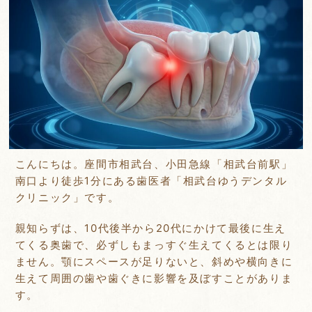
こんにちは。座間市相武台、小田急線「相武台前駅」
南口より徒歩1分にある歯医者「相武台ゆうデンタル
クリニック」です。
親知らずは、10代後半から20代にかけて最後に生え
てくる奥歯で、必ずしもまっすぐ生えてくるとは限り
ません。顎にスペースが足りないと、斜めや横向きに
生えて周囲の歯や歯ぐきに影響を及ぼすことがありま
す。