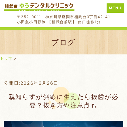
MENU
〒252-0011 神奈川県座間市相武台3丁目42-41
小田急小田原線 【相武台前駅】 南口徒歩1分
ブログ
トップ
>
Skip
公開日:
2026年6月26日
to
親知らずが斜めに生えたら抜歯が必
content
要？抜き方や注意点も