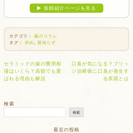
▶︎ 医師紹介ページを見る
カテゴリ：
歯のコラム
タグ：
斜め
,
親知らず
投
セラミックの歯の費用相
口臭が気になる？ブリッ
稿
場はいくら？高額でも選
ジ治療後に口臭が発生す
ナ
ばれる理由も解説
る原因とは
ビ
ゲ
ー
検索
シ
検索
ョ
ン
最近の投稿