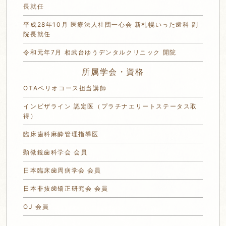
長就任
平成28年10月 医療法人社団一心会 新札幌いった歯科 副
院長就任
令和元年7月 相武台ゆうデンタルクリニック 開院
所属学会・資格
OTAペリオコース担当講師
インビザライン 認定医（プラチナエリートステータス取
得）
臨床歯科麻酔管理指導医
顕微鏡歯科学会 会員
日本臨床歯周病学会 会員
日本非抜歯矯正研究会 会員
OJ 会員