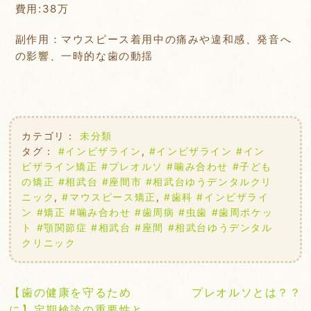
費用:38万
副作用：マウスピース着用中の痛みや違和感、発音へ
の影響、一時的な歯の動揺
カテゴリ：
未分類
タグ：
#インビザライン
,
#インビザライン #イン
ビザライン矯正 #プレオルソ #噛み合わせ #子ども
の矯正 #相武台 #座間市 #相武台ゆうデンタルクリ
ニック
,
#マウスピース矯正
,
#歯科 #インビザライ
ン #矯正 #噛み合わせ #歯周病 #虫歯 #歯周ポケッ
ト #顎関節症 #相武台 #座間 #相武台ゆうデンタル
クリニック
投
【歯の健康を守るため
プレオルソとは？？
稿
に】定期検診の重要性と