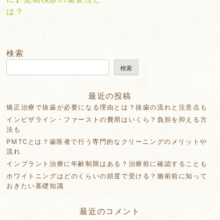
ナ
は？
ビ
ゲ
ー
検索
シ
検索
ョ
ン
最近の投稿
矯正治療で抜歯が必要になる理由とは？抜歯の流れと注意点も
インビザライン・ファーストの費用はいくら？負担を抑える方
法も
PMTCとは？歯医者で行う専門的なクリーニングのメリットや
流れ
インプラント治療に年齢制限はある？治療前に確認することも
ホワイトニングはどのくらいの頻度で受ける？施術前に知って
おきたい基礎知識
最近のコメント