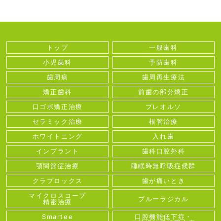
トップ
一般歯科
小児歯科
予防歯科
歯周病
歯周再生療法
矯正歯科
前歯の部分矯正
口ゴボ矯正治療
プレオルソ
セラミック治療
根管治療
ホワイトニング
入れ歯
インプラント
歯科口腔外科
顎関節症治療
睡眠時無呼吸症候群
クラプロックス
歯が痛いとき
マイクロスコープ
ブルーラジカル
精密治療
Smartee
口腔機能低下症・