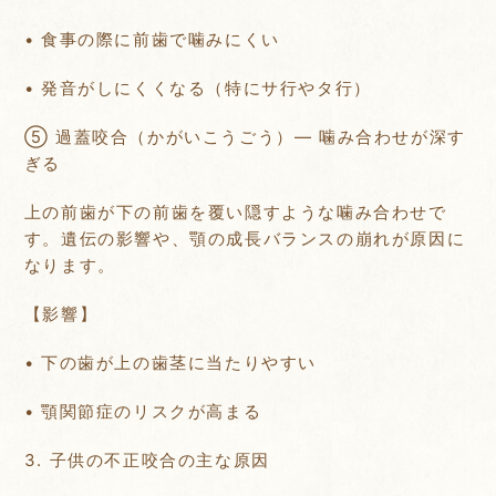
• 食事の際に前歯で噛みにくい
• 発音がしにくくなる（特にサ行やタ行）
⑤ 過蓋咬合（かがいこうごう）— 噛み合わせが深す
ぎる
上の前歯が下の前歯を覆い隠すような噛み合わせで
す。遺伝の影響や、顎の成長バランスの崩れが原因に
なります。
【影響】
• 下の歯が上の歯茎に当たりやすい
• 顎関節症のリスクが高まる
3. 子供の不正咬合の主な原因