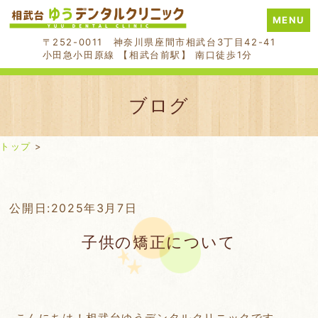
MENU
〒252-0011 神奈川県座間市相武台3丁目42-41
小田急小田原線 【相武台前駅】 南口徒歩1分
ブログ
トップ
>
Skip
公開日:
2025年3月7日
to
子供の矯正について
content
こんにちは！相武台ゆうデンタルクリニックです。