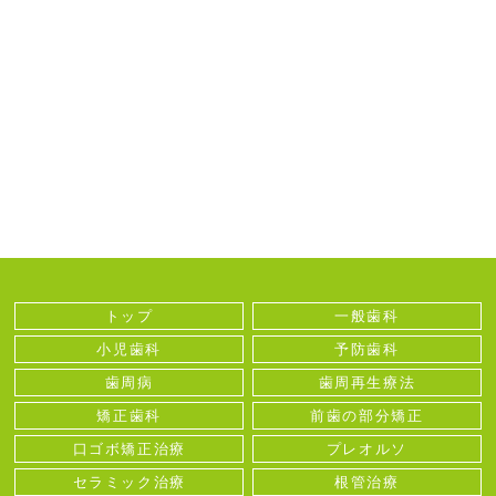
トップ
一般歯科
小児歯科
予防歯科
歯周病
歯周再生療法
矯正歯科
前歯の部分矯正
口ゴボ矯正治療
プレオルソ
セラミック治療
根管治療