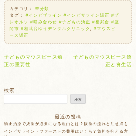
カテゴリ：
未分類
タグ：
#インビザライン #インビザライン矯正 #プ
レオルソ #噛み合わせ #子どもの矯正 #相武台 #座
間市 #相武台ゆうデンタルクリニック
,
#マウスピ
ース矯正
投
子どものマウスピース矯
子どものマウスピース矯
稿
正の重要性
正と食生活
ナ
ビ
ゲ
検索
ー
検索
シ
ョ
最近の投稿
ン
矯正治療で抜歯が必要になる理由とは？抜歯の流れと注意点も
インビザライン・ファーストの費用はいくら？負担を抑える方