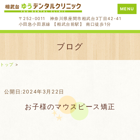
MENU
〒252-0011 神奈川県座間市相武台3丁目42-41
小田急小田原線 【相武台前駅】 南口徒歩1分
ブログ
トップ
>
Skip
公開日:
2024年3月22日
to
お子様のマウスピース矯正
content